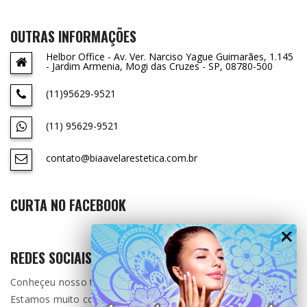
OUTRAS INFORMAÇÕES
Helbor Office - Av. Ver. Narciso Yague Guimarães, 1.145
- Jardim Armenia, Mogi das Cruzes - SP, 08780-500
(11)95629-9521
(11) 95629-9521
contato@biaavelarestetica.com.br
CURTA NO FACEBOOK
REDES SOCIAIS
Conheçeu nosso trabalho ?
Estamos muito contente por ter você aqui.