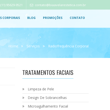
(11) 95629-9521
contato@biaavelarestetica.com.br
S CORPORAIS
BLOG
PROMOÇÕES
CONTATO
Home
Serviços
Radiofrequência Corporal
TRATAMENTOS FACIAIS
Limpeza de Pele
Design De Sobrancelhas
Microagulhamento Facial