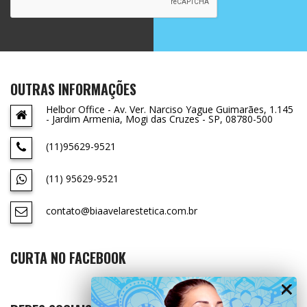
OUTRAS INFORMAÇÕES
Helbor Office - Av. Ver. Narciso Yague Guimarães, 1.145
- Jardim Armenia, Mogi das Cruzes - SP, 08780-500
(11)95629-9521
(11) 95629-9521
contato@biaavelarestetica.com.br
CURTA NO FACEBOOK